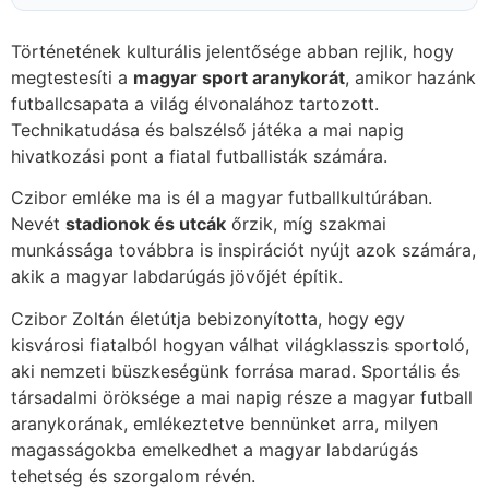
Történetének kulturális jelentősége abban rejlik, hogy
megtestesíti a
magyar sport aranykorát
, amikor hazánk
futballcsapata a világ élvonalához tartozott.
Technikatudása és balszélső játéka a mai napig
hivatkozási pont a fiatal futballisták számára.
Czibor emléke ma is él a magyar futballkultúrában.
Nevét
stadionok és utcák
őrzik, míg szakmai
munkássága továbbra is inspirációt nyújt azok számára,
akik a magyar labdarúgás jövőjét építik.
Czibor Zoltán életútja bebizonyította, hogy egy
kisvárosi fiatalból hogyan válhat világklasszis sportoló,
aki nemzeti büszkeségünk forrása marad. Sportális és
társadalmi öröksége a mai napig része a magyar futball
aranykorának, emlékeztetve bennünket arra, milyen
magasságokba emelkedhet a magyar labdarúgás
tehetség és szorgalom révén.