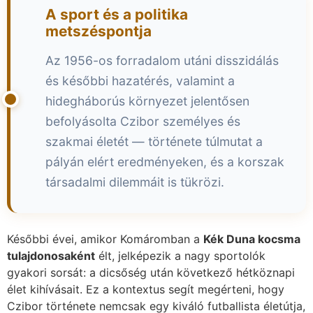
A sport és a politika
metszéspontja
Az 1956-os forradalom utáni disszidálás
és későbbi hazatérés, valamint a
hidegháborús környezet jelentősen
befolyásolta Czibor személyes és
szakmai életét — története túlmutat a
pályán elért eredményeken, és a korszak
társadalmi dilemmáit is tükrözi.
Későbbi évei, amikor Komáromban a
Kék Duna kocsma
tulajdonosaként
élt, jelképezik a nagy sportolók
gyakori sorsát: a dicsőség után következő hétköznapi
élet kihívásait. Ez a kontextus segít megérteni, hogy
Czibor története nemcsak egy kiváló futballista életútja,