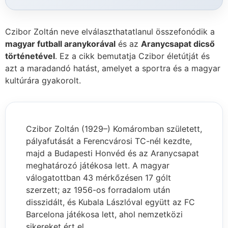
Czibor Zoltán neve elválaszthatatlanul összefonódik a
magyar futball aranykorával
és az
Aranycsapat dicső
történetével
. Ez a cikk bemutatja Czibor életútját és
azt a maradandó hatást, amelyet a sportra és a magyar
kultúrára gyakorolt.
Czibor Zoltán (1929–) Komáromban született,
pályafutását a Ferencvárosi TC-nél kezdte,
majd a Budapesti Honvéd és az Aranycsapat
meghatározó játékosa lett. A magyar
válogatottban 43 mérkőzésen 17 gólt
szerzett; az 1956-os forradalom után
disszidált, és Kubala Lászlóval együtt az FC
Barcelona játékosa lett, ahol nemzetközi
sikereket ért el.