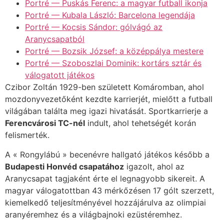
Portré — Puskás Ferenc: a magyar futball ikonja
Portré — Kubala László: Barcelona legendája
Portré — Kocsis Sándor: gólvágó az
Aranycsapatból
Portré — Bozsik József: a középpálya mestere
Portré — Szoboszlai Dominik: kortárs sztár és
válogatott játékos
Czibor Zoltán 1929-ben született Komáromban, ahol
mozdonyvezetőként kezdte karrierjét, mielőtt a futball
világában találta meg igazi hivatását. Sportkarrierje a
Ferencvárosi TC-nél
indult, ahol tehetségét korán
felismerték.
A « Rongylábú » becenévre hallgató játékos később a
Budapesti Honvéd csapatához
igazolt, ahol az
Aranycsapat tagjaként érte el legnagyobb sikereit. A
magyar válogatottban 43 mérkőzésen 17 gólt szerzett,
kiemelkedő teljesítményével hozzájárulva az olimpiai
aranyéremhez és a világbajnoki ezüstéremhez.