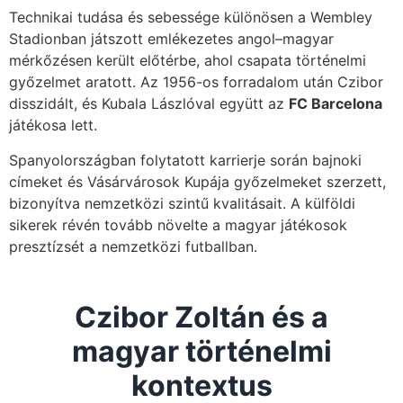
Technikai tudása és sebessége különösen a Wembley
Stadionban játszott emlékezetes angol–magyar
mérkőzésen került előtérbe, ahol csapata történelmi
győzelmet aratott. Az 1956-os forradalom után Czibor
disszidált, és Kubala Lászlóval együtt az
FC Barcelona
játékosa lett.
Spanyolországban folytatott karrierje során bajnoki
címeket és Vásárvárosok Kupája győzelmeket szerzett,
bizonyítva nemzetközi szintű kvalitásait. A külföldi
sikerek révén tovább növelte a magyar játékosok
presztízsét a nemzetközi futballban.
Czibor Zoltán és a
magyar történelmi
kontextus