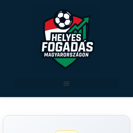
Legjobb sportfogadási oldalak Magyarországon
Sport szerint
Verseny által
magyar sport