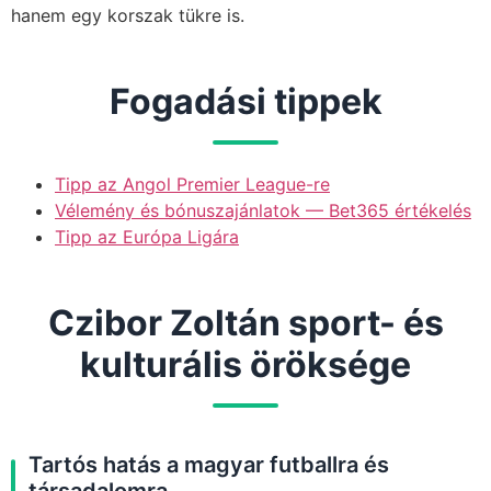
hanem egy korszak tükre is.
Fogadási tippek
Tipp az Angol Premier League-re
Vélemény és bónuszajánlatok — Bet365 értékelés
Tipp az Európa Ligára
Czibor Zoltán sport- és
kulturális öröksége
Tartós hatás a magyar futballra és
társadalomra