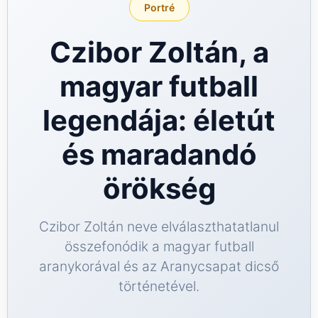
Portré
GG Bet
Czibor Zoltán, a
magyar futball
legendája: életút
és maradandó
örökség
Czibor Zoltán neve elválaszthatatlanul
összefonódik a magyar futball
aranykorával és az Aranycsapat dicső
történetével.